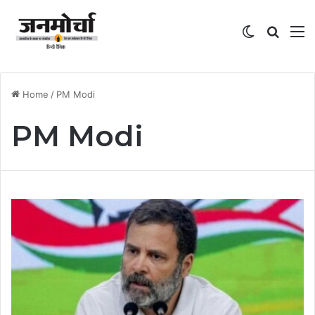
Switch skin
Search
M
Home
/
PM Modi
PM Modi