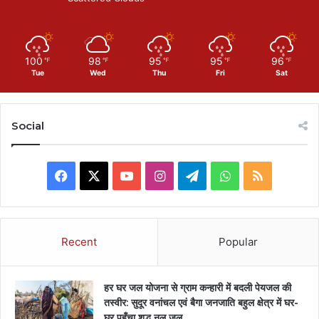
100
98
95
95
96
℉
℉
℉
℉
℉
Tue
Wed
Thu
Fri
Sat
Social
Facebook
X
YouTube
Instagram
Telegram
WhatsApp
RSS
Recent
Popular
हर घर जल योजना से ग्राम कन्हारी में बदली पेयजल की
तस्वीर: सुदूर वनांचल एवं बैगा जनजाति बहुल क्षेत्र में घर-
घर पहुँचा शुद्ध नल जल….