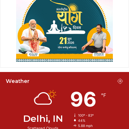
Weather
96
℉
Delhi, IN
100º - 83º
44%
5.88 mph
Scattered Clouds