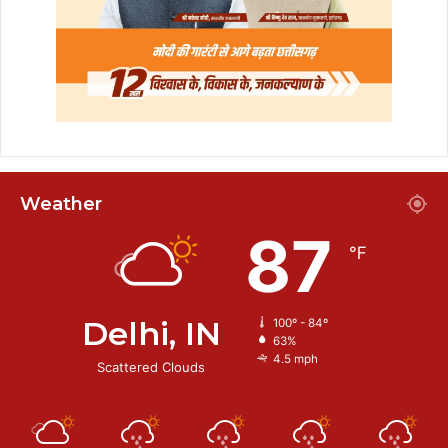
Weather
87
℉
Delhi, IN
100º - 84º
63%
4.5 mph
Scattered Clouds