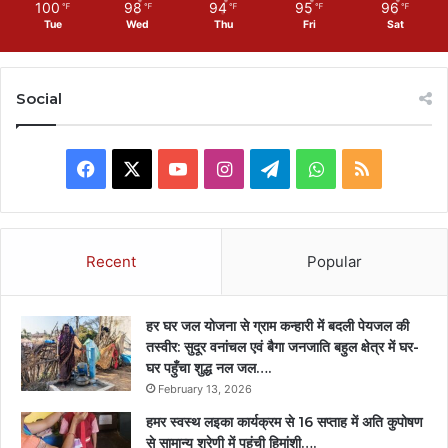
100
98
94
95
96
℉
℉
℉
℉
℉
Tue
Wed
Thu
Fri
Sat
Social
Facebook
X
YouTube
Instagram
Telegram
WhatsApp
RSS
Recent
Popular
हर घर जल योजना से ग्राम कन्हारी में बदली पेयजल की
तस्वीर: सुदूर वनांचल एवं बैगा जनजाति बहुल क्षेत्र में घर-
घर पहुँचा शुद्ध नल जल….
February 13, 2026
हमर स्वस्थ लइका कार्यक्रम से 16 सप्ताह में अति कुपोषण
से सामान्य श्रेणी में पहुंची हिमांशी….