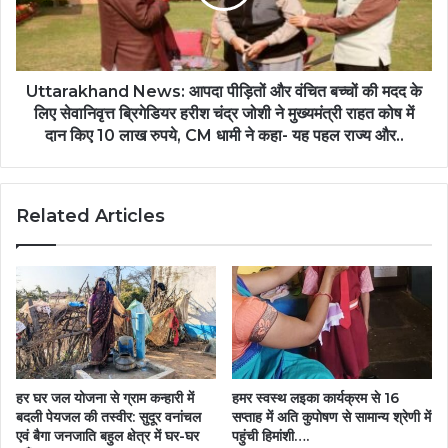
साय….
वंचित
बच्चों
की
मदद
के
Uttarakhand News: आपदा पीड़ितों और वंचित बच्चों की मदद के
लिए
लिए सेवानिवृत्त ब्रिगेडियर हरीश चंद्र जोशी ने मुख्यमंत्री राहत कोष में
सेवानिवृत्त
दान किए 10 लाख रुपये, CM धामी ने कहा- यह पहल राज्य और..
ब्रिगेडियर
हरीश
चंद्र
Related Articles
जोशी
ने
मुख्यमंत्री
राहत
कोष
में
दान
किए
10
हर घर जल योजना से ग्राम कन्हारी में
हमर स्वस्थ लइका कार्यक्रम से 16
लाख
बदली पेयजल की तस्वीर: सुदूर वनांचल
सप्ताह में अति कुपोषण से सामान्य श्रेणी में
रुपये,
एवं बैगा जनजाति बहुल क्षेत्र में घर-घर
पहुंची हिमांशी….
CM