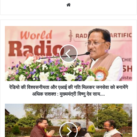
Website
रेडियो
की
विश्वसनीयता
और
एआई
की
गति
मिलकर
जनसेवा
को
रेडियो की विश्वसनीयता और एआई की गति मिलकर जनसेवा को बनायेंगे
बनायेंगे
अधिक सशक्त : मुख्यमंत्री विष्णु देव साय….
अधिक
सशक्त
Uttarakhand
:
News:
मुख्यमंत्री
आपदा
विष्णु
पीड़ितों
देव
और