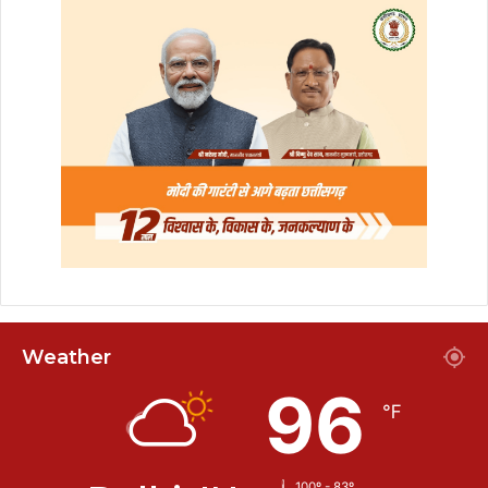
Weather
96
℉
100º - 83º