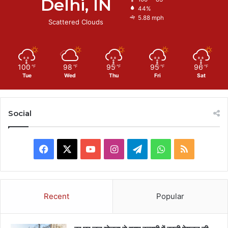
Delhi, IN
44%
5.88 mph
Scattered Clouds
100
98
95
95
96
℉
℉
℉
℉
℉
Tue
Wed
Thu
Fri
Sat
Social
Facebook
X
YouTube
Instagram
Telegram
WhatsApp
RSS
Recent
Popular