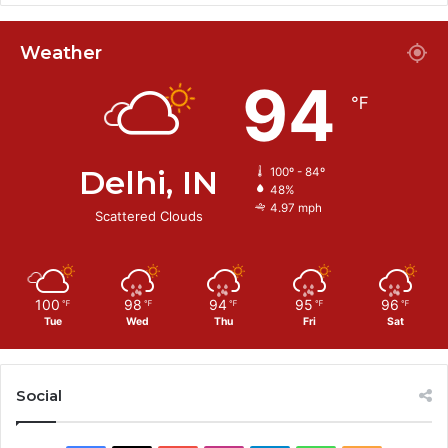
Weather
94
℉
Delhi, IN
100º - 84º
48%
4.97 mph
Scattered Clouds
100
98
94
95
96
℉
℉
℉
℉
℉
Tue
Wed
Thu
Fri
Sat
Social