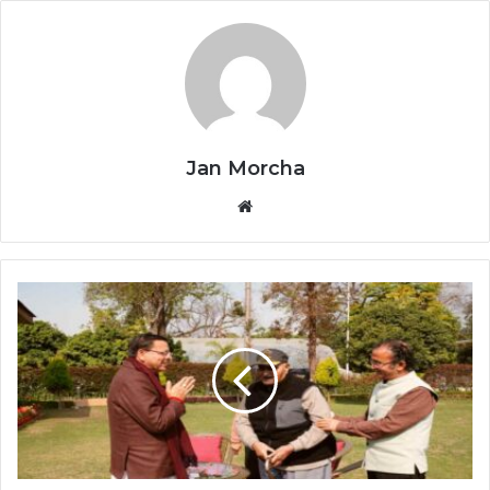
Jan Morcha
Website
Uttarakhand
News:
आपदा
पीड़ितों
और
वंचित
बच्चों
की
मदद