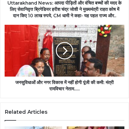
के
Uttarakhand News: आपदा पीड़ितों और वंचित बच्चों की मदद के
लिए
लिए सेवानिवृत्त ब्रिगेडियर हरीश चंद्र जोशी ने मुख्यमंत्री राहत कोष में
सेवानिवृत्त
दान किए 10 लाख रुपये, CM धामी ने कहा- यह पहल राज्य और..
ब्रिगेडियर
हरीश
जनसुविधाओं
चंद्र
और
जोशी
नगर
ने
विकास
मुख्यमंत्री
में
राहत
नहीं
कोष
होगी
में
पूंजी
दान
की
किए
कमी:
जनसुविधाओं और नगर विकास में नहीं होगी पूंजी की कमी: मंत्री
10
मंत्री
रामविचार नेताम…..
लाख
रामविचार
रुपये,
नेताम…..
CM
धामी
Related Articles
ने
कहा-